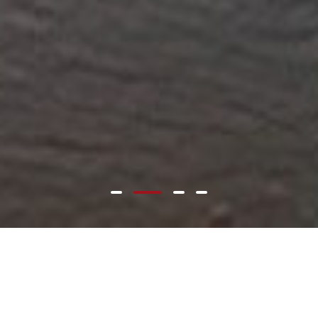
走
进
粤
财
走进粤财
公
司
简
介
广东粤财投资控股有限公司成立于1984年，是广东省政府直属大型金融控