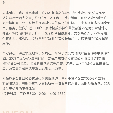
务。
党建引领，践行普惠金融。公司不断擦亮“普惠小微·助企先锋”党建品牌，
做好普惠金融大文章，润泽“百千万工程”，助力缓解广东小微企业融资难、
融资慢问题。公司积极发挥粤财协同优势把“普”做广，业务覆盖省内20个地
市，服务小微客户近1500户，累计投放小微企业贷款近25亿元；深耕地方
特色产业把“惠”做实，推出一揽子综合金融服务，为水果农贸、渔业养殖、
石材加工、建筑施工等行业企业定制个性化特色产品，提供超2.6亿元金融
支持。
坚守初心，铸就领先地位。公司在广东省小贷公司“楷模”监管评级中获评20
22、2023年度AAA+最高评级，曾获广东省小额贷款公司协会评选的“楷
模”小贷公司金奖、金融科技创新奖等荣誉。未来，公司将强化国企使命担
当，为普惠金融高质量发展贡献更大力量。
为畅通消费者业务咨询及投诉受理渠道，粤财小贷特设立“020-3712635
3”客服热线。粤财小贷将认真倾听每一位客户的声音，及时处理诉求，努力
提供更优质的服务体验！
(接听时段：工作日8:30-12:00；14:00-17:30)