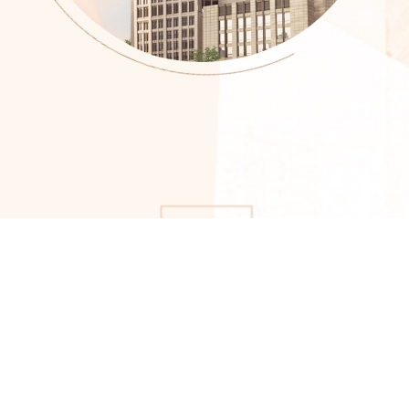
走
进
粤
财
公
司
简
介
公
司
架
构